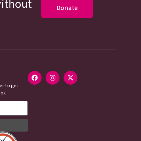
without
Donate
er to get
box.