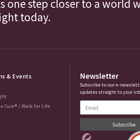
s one step closer to a world 
fight today.
Newsletter
s & Events
Subscribe to our e-newslett
updates straight to your in
ght
e Cure® / Walk for Life
Subscribe