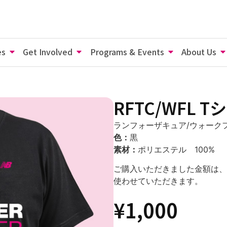
es
Get Involved
Programs & Events
About Us
RFTC/WFL T
ランフォーザキュア/ウォーク
色：
黒
素材：
ポリエステル 100%
ご購入いただきました金額は、
使わせていただきます。
¥
1,000