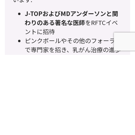
J-TOPおよびMDアンダーソンと関
わりのある著名な医師
をRFTCイベ
ントに招待
ピンクボールやその他のフォーラム
で専門家を招き、乳がん治療の進歩
を共有
患者様、臨床医、支援者
間の対話の
機会を創出
この知識交流により、最先端の知見が学
術的な場に留まることなく、より広いコ
ミュニティに共有され、理解され、受け
入れられることを保証しています。