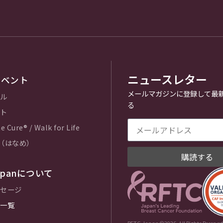
ニュースレター
イベント
メールマガジンに登録して最
ル
る
ト
e Cure® / Walk for Life
e（はなめ）
購読する
Japanについて
セージ
一覧
RFTC Japan ©2026. All Rights Reserved