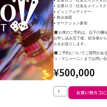
• 企業ロゴ・社名入りカスタ
• 企業ロゴ・社名をメインス
• ビュッフェディナー
• 飲み放題
• オークション参加
◼︎お席のご予約は、以下の欄
お申し込み完了後、担当者から
ルをお送りします。
◼︎ご予約についてご質問があ
コ・マニャーニ）までお問い合
¥
500,000
お買い物カゴに