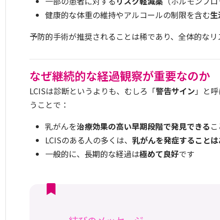
一部の患者に対する
リスク軽減薬
（ホルモンブロ
健康的な体重の維持やアルコールの制限を含む
生
予防的手術が推奨されることは稀であり、全体的なリ
なぜ継続的な経過観察が重要なのか
LCISは診断というよりも、むしろ「
警告サイン
」と呼
うことで：
乳がんを
治療効果の高い早期段階で発見できる
こ
LCISのある人の多くは、
乳がんを発症することは
一般的に、長期的な経過は
極めて良好
です