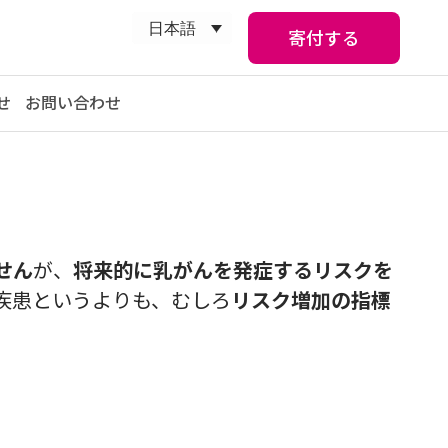
日本語
寄付する
せ
お問い合わせ
）
せん
が、
将来的に乳がんを発症するリスクを
る疾患というよりも、むしろ
リスク増加の指標