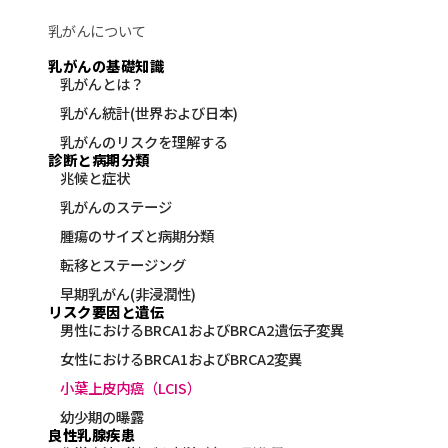
乳がんについて
乳がんの基礎知識
乳がんとは？
乳がん統計(世界および日本)
乳がんのリスクを理解する
診断と病期分類
兆候と症状
乳がんのステージ
腫瘍のサイズと病期分類
転移とステージング
早期乳がん(非浸潤性)
リスク要因と遺伝
男性におけるBRCA1およびBRCA2遺伝子変異
女性におけるBRCA1およびBRCA2変異
小葉上皮内癌（LCIS）
幼少期の曝露
良性乳腺疾患