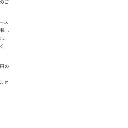
のご
ース
掲載し
本に
く
0円の
ませ