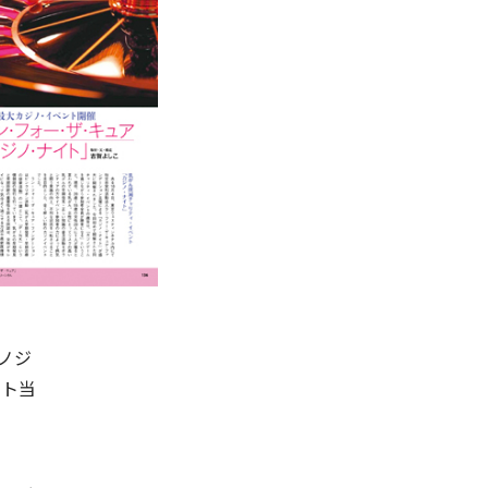
ノジ
ント当