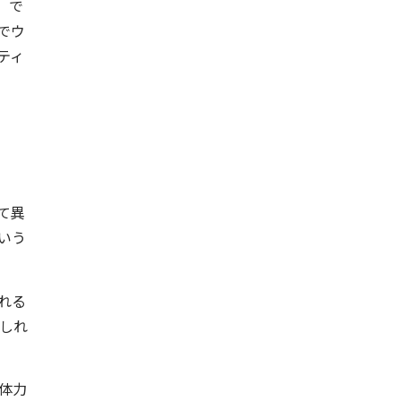
）で
でウ
ティ
て異
いう
れる
しれ
体力