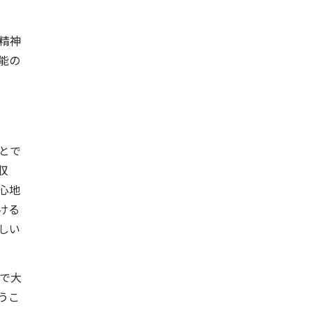
精神
能の
とで
収
心地
ける
しい
で大
うこ