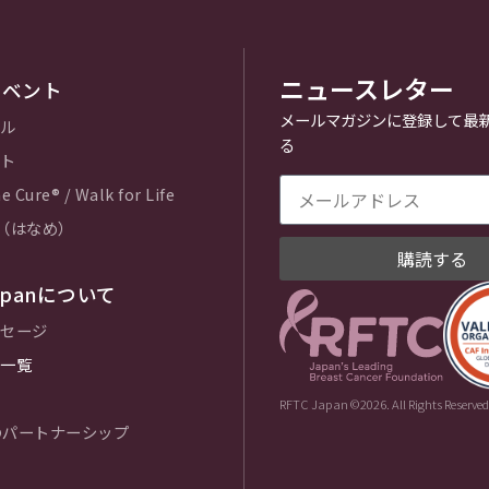
ニュースレター
イベント
メールマガジンに登録して最
ル
る
ト
e Cure® / Walk for Life
e（はなめ）
購読する
Japanについて
セージ
一覧
RFTC Japan ©2026. All Rights Reserved
とのパートナーシップ