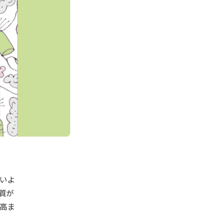
いよ
質が
高ま