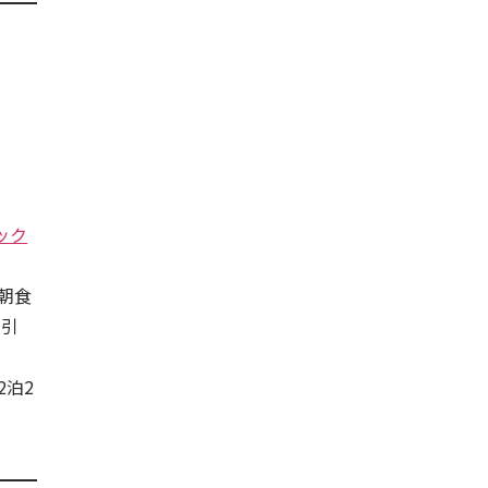
ック
ラ朝食
割引
2泊2