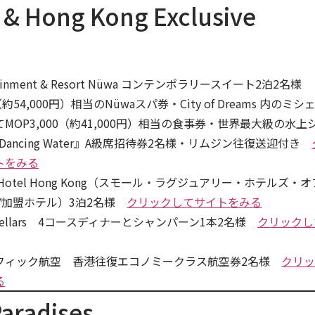
& Hong Kong Exclusive
rtainment & Resort Nüwa コンテンポラリースイート2泊2名様
（約54,000円）相当のNüwaスパ券・City of Dreams 内のミシ
MOP3,000（約41,000円）相当の食事券・世界最大級の水上
of Dancing Water』A級席招待券2名様・リムジン往復送迎付き
トをみる
ace Hotel Hong Kong（スモール・ラグジュアリー・ホテルズ・
™加盟ホテル）3泊2名様
クリックしてサイトをみる
ne Cellars 4コースディナーとシャンパーン1本2名様
クリックし
フィック航空 香港往復エコノミークラス航空券2名様
クリ
る
aradises