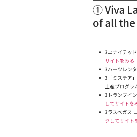
① Viva La
of all the
3ユナイテッ
サイトをみる
3ハーツレン
3「ミステア
土産プログ
3トランプイ
してサイトを
3ラスベガス
クしてサイト