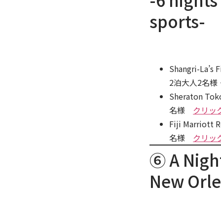
-6 nights 
sports-
Shangri-L
2泊大人2名
Sheraton T
名様
クリッ
Fiji Marr
名様
クリッ
⑥ A Nig
New Orle