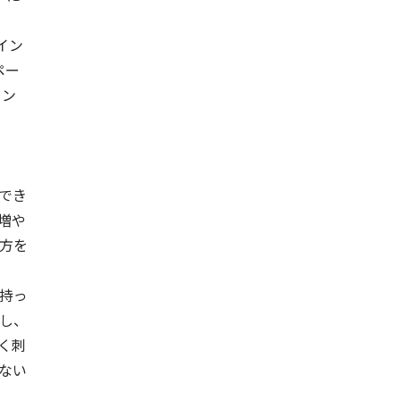
イン
ペー
イン
でき
増や
方を
持っ
し、
く刺
ない