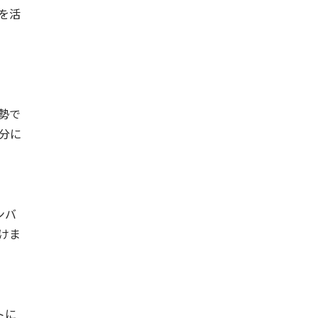
を活
勢で
分に
ンバ
けま
トに