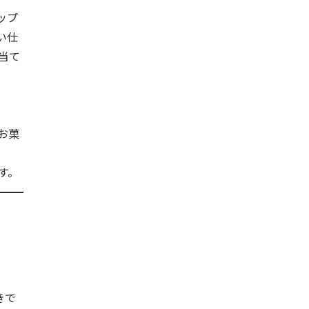
ップ
い仕
当て
お菓
す。
きで