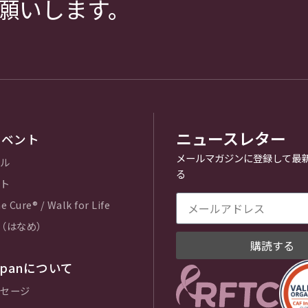
願いします。
ニュースレター
イベント
メールマガジンに登録して最
ル
る
ト
e Cure® / Walk for Life
e（はなめ）
購読する
Japanについて
セージ