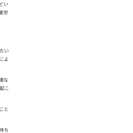
どい
疲労
たい
によ
適な
起こ
こと
持ち