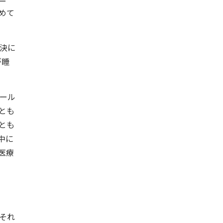
めて
決に
が睡
ール
とも
とも
中に
医療
それ