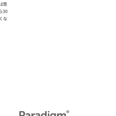
ば思
30
くな