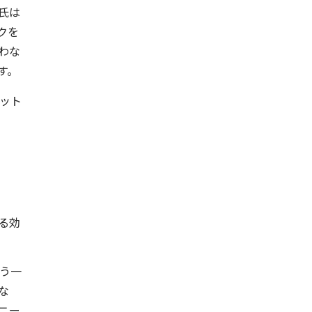
氏は
クを
わな
す。
レット
る効
う一
な
ニー